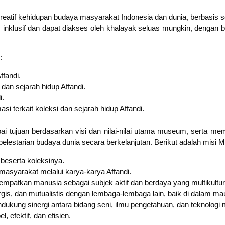
kreatif kehidupan budaya masyarakat Indonesia dan dunia, berbasis s
inklusif dan dapat diakses oleh khalayak seluas mungkin, dengan 
:
fandi.
an sejarah hidup Affandi.
i.
i terkait koleksi dan sejarah hidup Affandi.
ujuan berdasarkan visi dan nilai-nilai utama museum, serta memper
elestarian budaya dunia secara berkelanjutan. Berikut adalah misi 
beserta koleksinya.
asyarakat melalui karya-karya Affandi.
patkan manusia sebagai subjek aktif dan berdaya yang multikultur
, dan mutualistis dengan lembaga-lembaga lain, baik di dalam maupu
ung sinergi antara bidang seni, ilmu pengetahuan, dan teknologi me
 efektif, dan efisien.