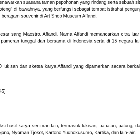
nawarkan suasana taman pepohonan yang rindang serta sebuah situs
oteng” di bawahnya, yang berfungsi sebagai tempat istirahat pengu
i beragam souvenir di Art Shop Museum Affandi.
esar sang Maestro, Affandi. Nama Affandi memancarkan citra luar b
 pameran tunggal dan bersama di Indonesia serta di 15 negara l
 lukisan dan sketsa karya Affandi yang dipamerkan secara berkala
45)
eksi hasil karya seniman lain, termasuk lukisan, pahatan, patung, d
ojono, Nyoman Tjokot, Kartono Yudhokusumo, Kartika, dan lain-lain.