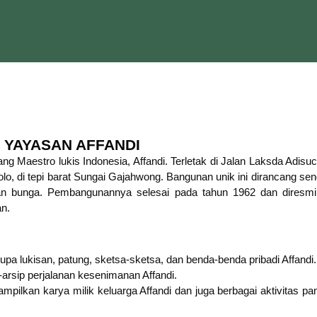
 YAYASAN AFFANDI
g Maestro lukis Indonesia, Affandi. Terletak di Jalan Laksda Adisuc
 di tepi barat Sungai Gajahwong. Bangunan unik ini dirancang send
 dan bunga. Pembangunannya selesai pada tahun 1962 dan dires
an.
upa lukisan, patung, sketsa-sketsa, dan benda-benda pribadi Affandi.
-arsip perjalanan kesenimanan Affandi.
ilkan karya milik keluarga Affandi dan juga berbagai aktivitas p