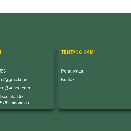
I
TENTANG KAMI
593
Pertanyaan
ndi@gmail.com
Kontak
eum@yahoo.com
disucipto 167
5281 Indonesia