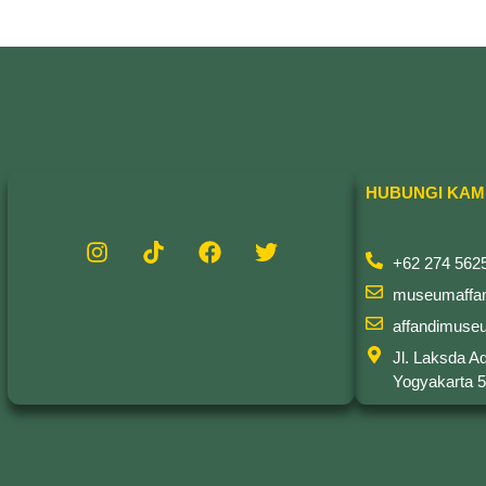
HUBUNGI KAM
+62 274 562
museumaffa
affandimus
Jl. Laksda A
Yogyakarta 5